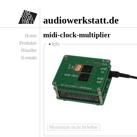
Jump to navigation
audiowerkstatt.de
midi-clock-multiplier
Home
Produkte
Ausblenden
Info
Händler
Kontakt