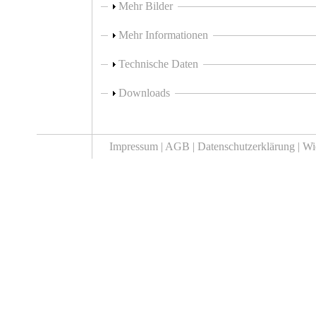
Anzeigen
Mehr Bilder
Anzeigen
Mehr Informationen
Anzeigen
Technische Daten
Anzeigen
Downloads
Impressum |
AGB |
Datenschutzerklärung |
Wi